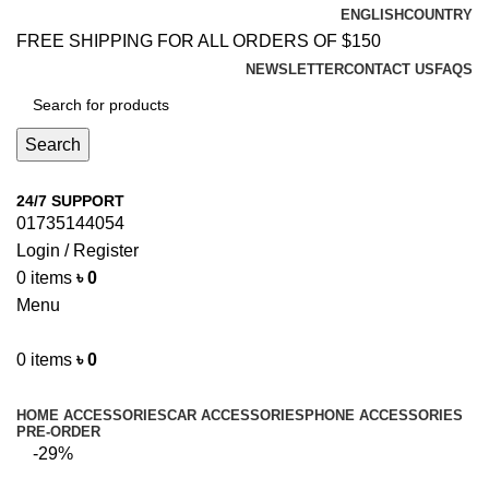
ENGLISH
COUNTRY
FREE SHIPPING FOR ALL ORDERS OF $150
NEWSLETTER
CONTACT US
FAQS
Search
24/7 SUPPORT
01735144054
Login / Register
0
items
৳
0
Menu
0
items
৳
0
Browse Categories
HOME ACCESSORIES
CAR ACCESSORIES
PHONE ACCESSORIES
PRE-ORDER
-29%