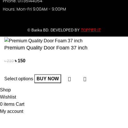
Phone: 01735144054
Hours: Mon-Fri 9:00AM - 9:00PM
© Barika BD. DEVELOPED BY
TOPPER IT
Premium Quality Door Foam 37 inch
৳
150
৳
210
Select options
BUY NOW
Shop
Wishlist
0
items
Cart
My account