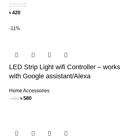
৳
420
-11%
LED Strip Light wifi Controller – works
with Google assistant/Alexa
Home Accessories
৳
580
৳
650