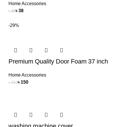
Home Accessories
৳
38
৳
45
-29%
Premium Quality Door Foam 37 inch
Home Accessories
৳
150
৳
210
washing machine cover