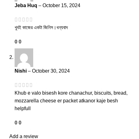
Jeba Huq
–
October 15, 2024
খুবই কাজের একটা জিনিস।ধন্যবাদ
0
0
Nishi
–
October 30, 2024
Khub e valo bisesh kore chanachur, biscuits, bread,
mozzarella cheese er packet atkanor kaje besh
helpfull
0
0
Add a review