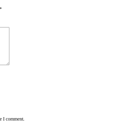
*
me I comment.