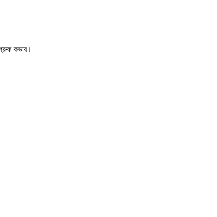
টপ্রুফ কভার।
।