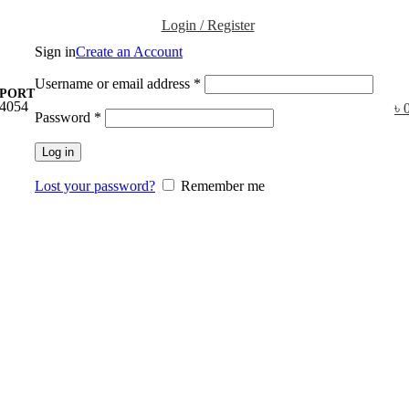
Login / Register
Sign in
Create an Account
Username or email address
*
PPORT
4054
৳
Password
*
Log in
Lost your password?
Remember me