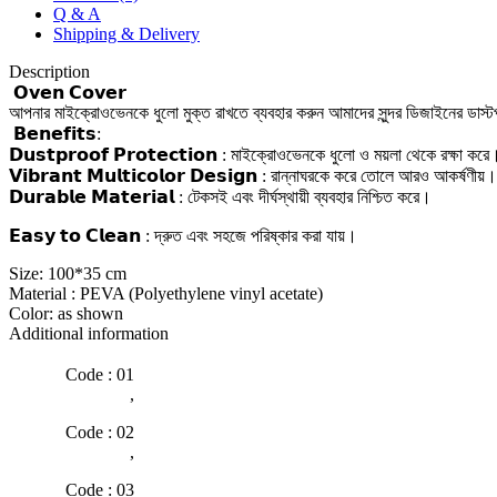
Q & A
Shipping & Delivery
Description
𝗢𝘃𝗲𝗻 𝗖𝗼𝘃𝗲𝗿
আপনার মাইক্রোওভেনকে ধুলো মুক্ত রাখতে ব্যবহার করুন আমাদের সুন্দর ডিজাইনের ডাস্
𝗕𝗲𝗻𝗲𝗳𝗶𝘁𝘀:
𝗗𝘂𝘀𝘁𝗽𝗿𝗼𝗼𝗳 𝗣𝗿𝗼𝘁𝗲𝗰𝘁𝗶𝗼𝗻 : মাইক্রোওভেনকে ধুলো ও ময়লা থেকে রক্ষা করে
𝗩𝗶𝗯𝗿𝗮𝗻𝘁 𝗠𝘂𝗹𝘁𝗶𝗰𝗼𝗹𝗼𝗿 𝗗𝗲𝘀𝗶𝗴𝗻 : রান্নাঘরকে করে তোলে আরও আকর্ষণীয়।
𝗗𝘂𝗿𝗮𝗯𝗹𝗲 𝗠𝗮𝘁𝗲𝗿𝗶𝗮𝗹 : টেকসই এবং দীর্ঘস্থায়ী ব্যবহার নিশ্চিত করে।
𝗘𝗮𝘀𝘆 𝘁𝗼 𝗖𝗹𝗲𝗮𝗻 : দ্রুত এবং সহজে পরিষ্কার করা যায়।
Size: 100*35 cm
Material : PEVA (Polyethylene vinyl acetate)
Color: as shown
Additional information
Code : 01
,
Code : 02
,
Code : 03