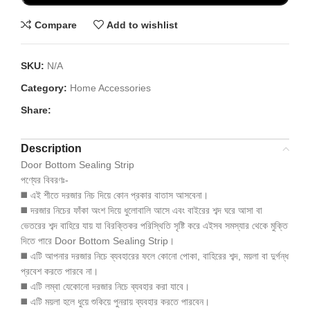
Compare
Add to wishlist
SKU:
N/A
Category:
Home Accessories
Share:
Description
Door Bottom Sealing Strip
পণ্যের বিবরণঃ-
◼️ এই শীতে দরজার নিচ দিয়ে কোন প্রকার বাতাস আসবেনা।
◼️ দরজার নিচের ফাঁকা অংশ দিয়ে ধুলোবালি আসে এবং বাইরের শব্দ ঘরে আসা বা
ভেতরের শব্দ বাহিরে যায় যা বিরক্তিকর পরিস্থিতি সৃষ্টি করে এইসব সমস্যার থেকে মুক্তি
দিতে পারে Door Bottom Sealing Strip।
◼️ এটি আপনার দরজার নিচে ব্যবহারের ফলে কোনো পোকা, বাহিরের শব্দ, ময়লা বা দুর্গন্ধ
প্রবেশ করতে পারবে না।
◼️ এটি লম্বা যেকোনো দরজার নিচে ব্যবহার করা যাবে।
◼️ এটি ময়লা হলে ধুয়ে শুকিয়ে পুনরায় ব্যবহার করতে পারবেন।