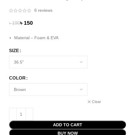
6
reviews
৳
150
৳
190
Material – Foam & EVA
SIZE
COLOR
Clear
ADD TO CART
BUY NOW