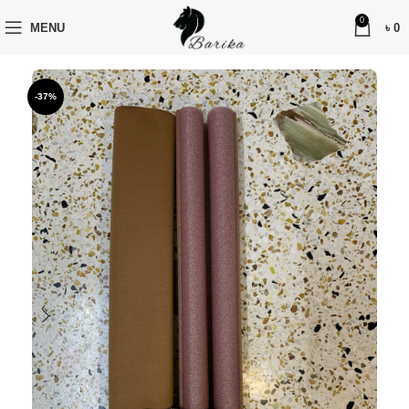
0
MENU
৳
0
-37%