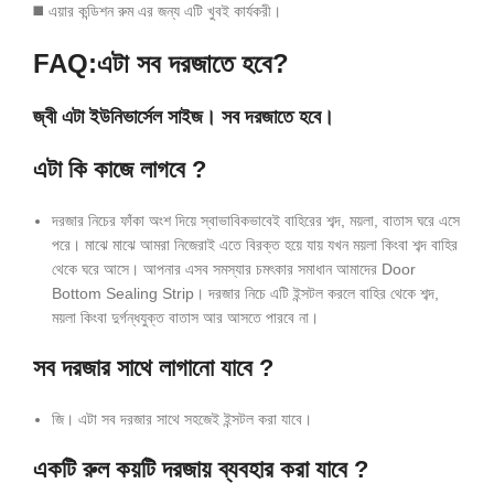
◼️ এয়ার কন্ডিশন রুম এর জন্য এটি খুবই কার্যকরী।
FAQ:
এটা সব দরজাতে হবে?
জ্বী এটা ইউনিভার্সেল সাইজ। সব দরজাতে হবে।
এটা কি কাজে লাগবে ?
দরজার নিচের ফাঁকা অংশ দিয়ে স্বাভাবিকভাবেই বাহিরের শব্দ, ময়লা, বাতাস ঘরে এসে
পরে। মাঝে মাঝে আমরা নিজেরাই এতে বিরক্ত হয়ে যায় যখন ময়লা কিংবা শব্দ বাহির
থেকে ঘরে আসে। আপনার এসব সমস্যার চমৎকার সমাধান আমাদের Door
Bottom Sealing Strip। দরজার নিচে এটি ইন্সটল করলে বাহির থেকে শব্দ,
ময়লা কিংবা দুর্গন্ধযুক্ত বাতাস আর আসতে পারবে না।
সব দরজার সাথে লাগানো যাবে ?
জি। এটা সব দরজার সাথে সহজেই ইন্সটল করা যাবে।
একটি রুল কয়টি দরজায় ব্যবহার করা যাবে ?