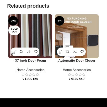
Related products
-20%
-9%
-3
SOLD
HO
OUT
37 inch Door Foam
Automatic Door Closer
Be
Home Accessories
Home Accessories
৳
৳
৳
৳