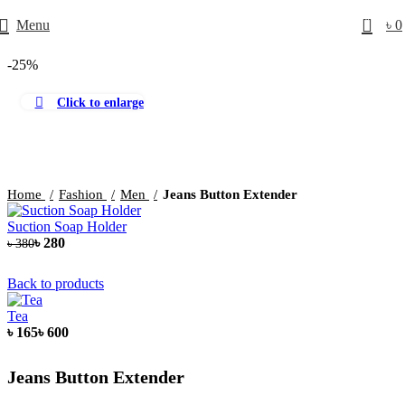
0
Menu
৳
0
-25%
Click to enlarge
Home
Fashion
Men
Jeans Button Extender
Suction Soap Holder
৳
৳
Back to products
Tea
Jeans Button Extender