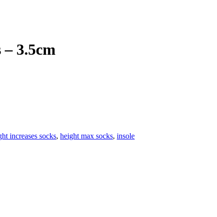
 – 3.5cm
ght increases socks
,
height max socks
,
insole