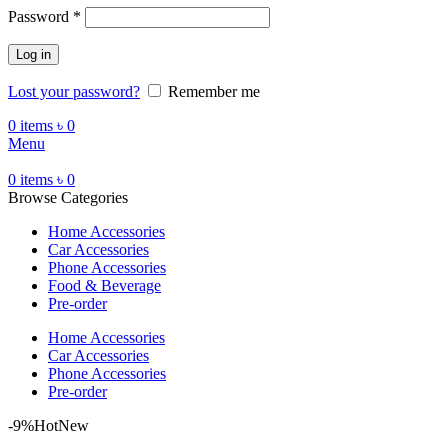
Password
*
Log in
Lost your password?
Remember me
0
items
৳
0
Menu
0
items
৳
0
Browse Categories
Home Accessories
Car Accessories
Phone Accessories
Food & Beverage
Pre-order
Home Accessories
Car Accessories
Phone Accessories
Pre-order
-9%
Hot
New