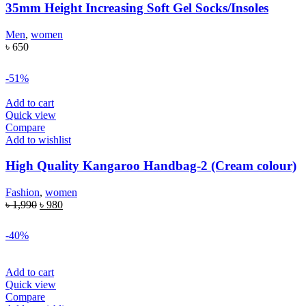
35mm Height Increasing Soft Gel Socks/Insoles
Men
,
women
৳
650
-51%
Add to cart
Quick view
Compare
Add to wishlist
High Quality Kangaroo Handbag-2 (Cream colour)
Fashion
,
women
৳
1,990
৳
980
-40%
Add to cart
Quick view
Compare