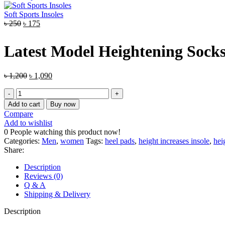
Soft Sports Insoles
৳
250
৳
175
Latest Model Heightening Socks
৳
1,200
৳
1,090
Add to cart
Buy now
Compare
Add to wishlist
0
People watching this product now!
Categories:
Men
,
women
Tags:
heel pads
,
height increases insole
,
hei
Share:
Description
Reviews (0)
Q & A
Shipping & Delivery
Description